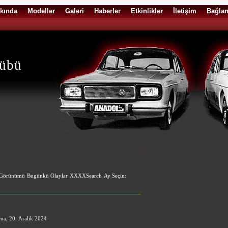
kında
Modeller
Galeri
Haberler
Etkinlikler
İletişim
Bağlan
lübü
 Görünümü
Bugünkü Olaylar
XXXXSearch
Ay Seçin:
a, 20. Aralık 2024