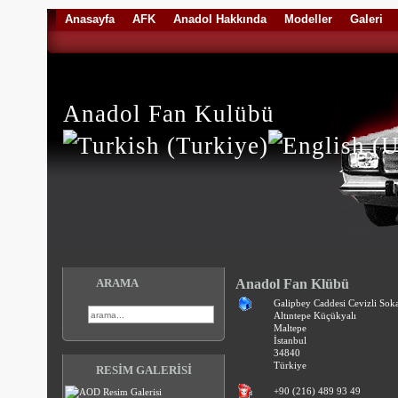
Anasayfa
AFK
Anadol Hakkında
Modeller
Galeri
Anadol Fan Kulübü
ARAMA
Anadol Fan Klübü
Galipbey Caddesi Cevizli Sok
Altıntepe Küçükyalı
Maltepe
İstanbul
34840
Türkiye
RESIM GALERISI
+90 (216) 489 93 49